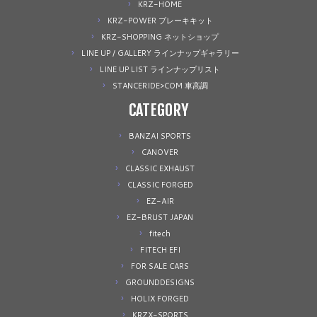
KRZ-HOME
KRZ-POWER ブレーキキット
KRZ-SHOPPING ネットショップ
LINE UP / GALLERY ラインナップギャラリー
LINE UP LIST ラインナップリスト
STANCERIDE>COM 車高調
CATEGORY
BANZAI SPORTS
CANOVER
CLASSIC EXHAUST
CLASSIC FORGED
EZ-AIR
EZ-BRUST JAPAN
fitech
FITECH EFI
FOR SALE CARS
GROUNDDESIGNS
HOLIX FORGED
KRZX-SPORTS