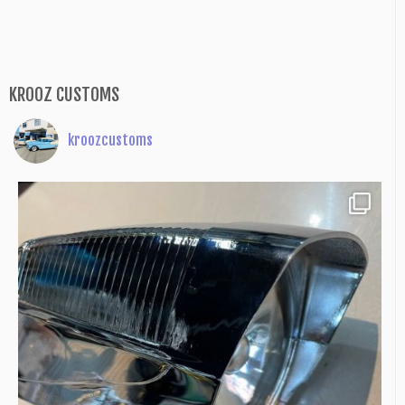
KROOZ CUSTOMS
kroozcustoms