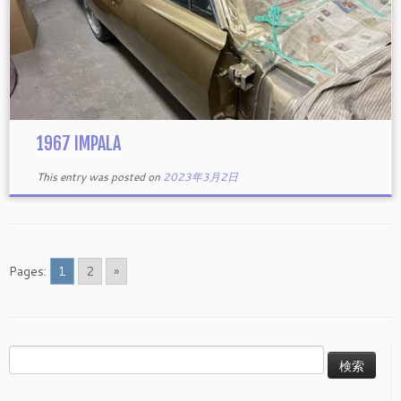
1967 IMPALA
This entry was posted on
2023年3月2日
Pages:
1
2
»
検
索: