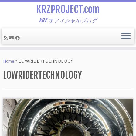
KRZPROJECT.com
KRZ オフィシャルブログ
Skip
to
Home
»
LOWRIDERTECHNOLOGY
content
LOWRIDERTECHNOLOGY