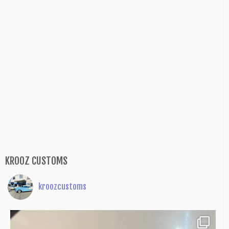
KROOZ CUSTOMS
kroozcustoms