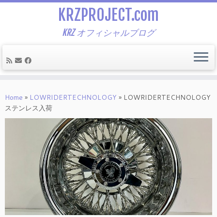
KRZPROJECT.com
KRZ オフィシャルブログ
Skip
to
Home
»
LOWRIDERTECHNOLOGY
»
LOWRIDERTECHNOLOGY
content
ステンレス入荷