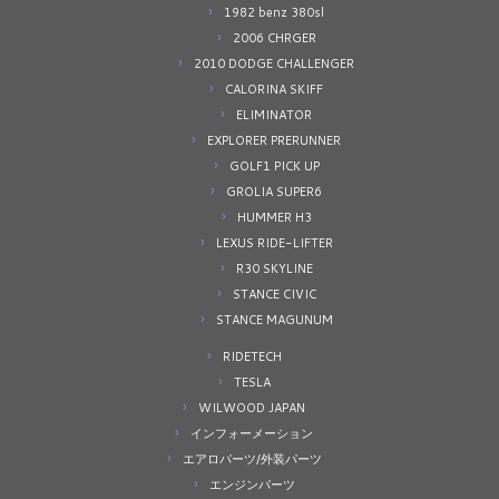
1982 benz 380sl
2006 CHRGER
2010 DODGE CHALLENGER
CALORINA SKIFF
ELIMINATOR
EXPLORER PRERUNNER
GOLF1 PICK UP
GROLIA SUPER6
HUMMER H3
LEXUS RIDE-LIFTER
R30 SKYLINE
STANCE CIVIC
STANCE MAGUNUM
RIDETECH
TESLA
WILWOOD JAPAN
インフォーメーション
エアロパーツ/外装パーツ
エンジンパーツ