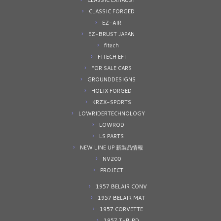
CLASSIC EXHAUST
CLASSIC FORGED
EZ-AIR
EZ-BRUST JAPAN
fitech
FITECH EFI
FOR SALE CARS
GROUNDDESIGNS
HOLIX FORGED
KRZX-SPORTS
LOWRIDERTECHNOLOGY
LOWROD
LS PARTS
NEW LINE UP 新製品情報
NV200
PROJECT
1957 BELAIR CONV
1957 BELAIR MAT
1957 CORVETTE
1957 T-BIRD