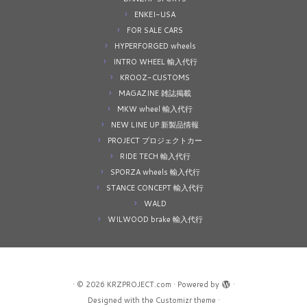
ENKEI-USA
FOR SALE CARS
HYPERFORGED wheels
INTRO WHEEL 輸入代行
KROOZ-CUSTOMS
MAGAZINE 雑誌掲載
MKW wheel 輸入代行
NEW LINE UP 新製品情報
PROJECT プロジェクトカー
RIDE TECH 輸入代行
SPORZA wheels 輸入代行
STANCE CONCEPT 輸入代行
WALD
WILWOOD brake 輸入代行
·
© 2026
KRZPROJECT.com
·
Powered by
·
Designed with the
Customizr theme
·