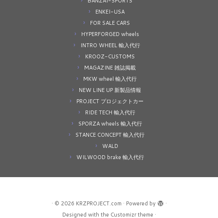
BANZAI-SPORTS
ENKEI-USA
FOR SALE CARS
HYPERFORGED wheels
INTRO WHEEL 輸入代行
KROOZ-CUSTOMS
MAGAZINE 雑誌掲載
MKW wheel 輸入代行
NEW LINE UP 新製品情報
PROJECT プロジェクトカー
RIDE TECH 輸入代行
SPORZA wheels 輸入代行
STANCE CONCEPT 輸入代行
WALD
WILWOOD brake 輸入代行
·
© 2026
KRZPROJECT.com
·
Powered by
·
Designed with the
Customizr theme
·