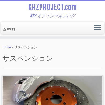
KRZPROJECT.com
KRZ オフィシャルブログ
Skip
to
Home
»
サスペンション
content
サスペンション