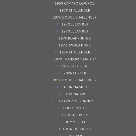
1969 CAMARO LOWROD
1970 CHALLENGER
1970 DODGE CHALLENGER
1970 ELCAMINO
1970 ELCAMINO
1970 ROADRUNNER
1972 IMPALA DONK
1974 CHALLENGER
1979 TRANSAM "BANDIT"
1982 benz 380sl
2006 CHRGER
2010 DODGE CHALLENGER
CALORINA SKIFF
ELIMINATOR
EXPLORER PRERUNNER
GOLF1 PICK UP
GROLIA SUPER6
HUMMER H3
LEXUS RIDE-LIFTER