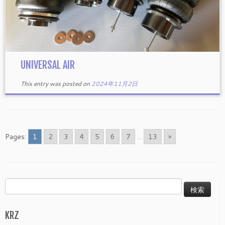
UNIVERSAL AIR
This entry was posted on
2024年11月2日
Pages:
1
2
3
4
5
6
7
...
13
»
検
索:
KRZ