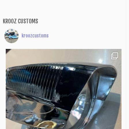
KROOZ CUSTOMS
kroozcustoms