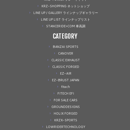
KRZ-SHOPPING ネットショップ
LINE UP / GALLERY ラインナップギャラリー
LINE UP LIST ラインナップリスト
STANCERIDE>COM 車高調
CATEGORY
BANZAI SPORTS
CANOVER
CLASSIC EXHAUST
CLASSIC FORGED
EZ-AIR
EZ-BRUST JAPAN
fitech
FITECH EFI
FOR SALE CARS
GROUNDDESIGNS
HOLIX FORGED
KRZX-SPORTS
LOWRIDERTECHNOLOGY