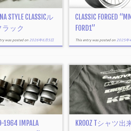
INA STYLE CLASSICル
CLASSIC FORGED “M
フラック
FORD1”
ntry was posted on
2026年6月5日
This entry was posted on
2025年
9-1964 IMPALA
KROOZ Tシャツ出