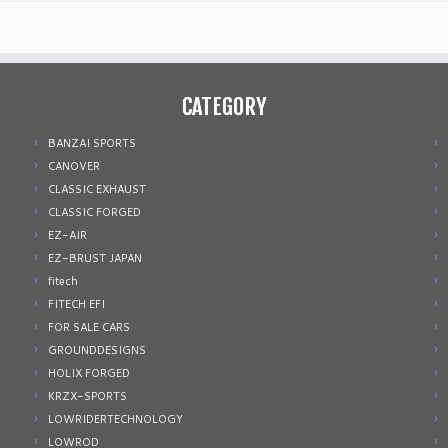
CATEGORY
BANZAI SPORTS
CANOVER
CLASSIC EXHAUST
CLASSIC FORGED
EZ-AIR
EZ-BRUST JAPAN
fitech
FITECH EFI
FOR SALE CARS
GROUNDDESIGNS
HOLIX FORGED
KRZX-SPORTS
LOWRIDERTECHNOLOGY
LOWROD