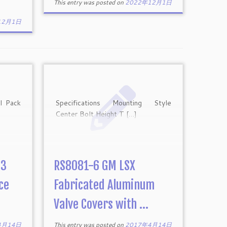
This entry was posted on
2022年12月1日
12月1日
il Pack
Specifications Mounting Style
Center Bolt Height T […]
13
RS8081-6 GM LSX
ce
Fabricated Aluminum
Valve Covers with ...
4月14日
This entry was posted on
2017年4月14日