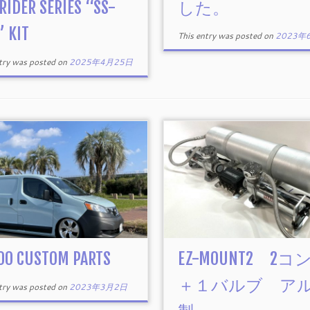
RIDER SERIES “SS-
した。
” KIT
This entry was posted on
2023年
ntry was posted on
2025年4月25日
00 CUSTOM PARTS
EZ-MOUNT2 2コ
＋１バルブ ア
ntry was posted on
2023年3月2日