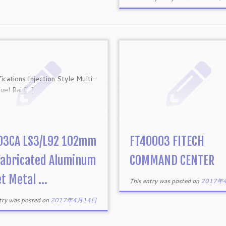
ications Injection Style Multi-
uel Rai […]
03CA LS3/L92 102mm
FT40003 FITECH
Fabricated Aluminum
COMMAND CENTER
t Metal ...
This entry was posted on
2017年
ntry was posted on
2017年4月14日