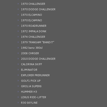
1970 CHALLENGER
1970 DODGE CHALLENGER
1970 ELCAMINO
1970 ELCAMINO
1970 ROADRUNNER
1972 IMPALA DONK
1974 CHALLENGER
1979 TRANSAM "BANDIT"
1982 benz 380sl
2006 CHRGER
2010 DODGE CHALLENGER
CALORINA SKIFF
ELIMINATOR
EXPLORER PRERUNNER
GOLF1 PICK UP
GROLIA SUPER6
HUMMER H3
LEXUS RIDE-LIFTER
R30 SKYLINE