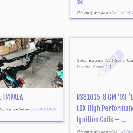
製
This entry was posted on
2022年
Specifications Coil Style Co
Internal Const […]
1 IMPALA
RS81015-8 GM ’03-’
LSX High Performan
ntry was posted on
2019年10月26
Ignition Coils – ...
This entry was posted on
2017年