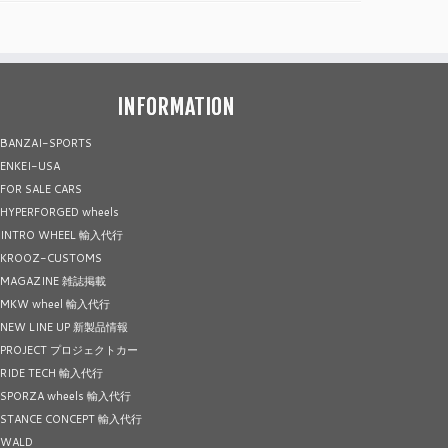
INFORMATION
BANZAI-SPORTS
ENKEI-USA
FOR SALE CARS
HYPERFORGED wheels
INTRO WHEEL 輸入代行
KROOZ-CUSTOMS
MAGAZINE 雑誌掲載
MKW wheel 輸入代行
NEW LINE UP 新製品情報
PROJECT プロジェクトカー
RIDE TECH 輸入代行
SPORZA wheels 輸入代行
STANCE CONCEPT 輸入代行
WALD