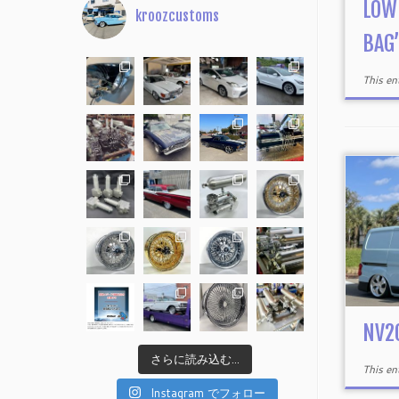
LOW
kroozcustoms
BAG
This e
NV2
さらに読み込む...
This e
Instagram でフォロー