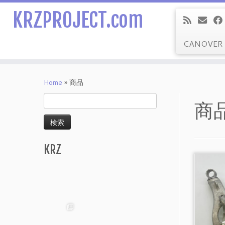
KRZPROJECT.com
CANOVER
Skip
to
Home
»
商品
content
検
商
索:
KRZ