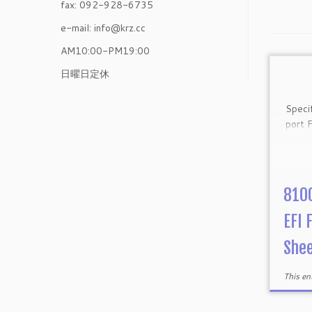
fax: 092-928-6735
e-mail: info@krz.cc
AM10:00-PM19:00
日曜日定休
Specif
port F
810
EFI 
Shee
This e