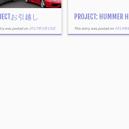
OJECTお引越し
PROJECT: HUMMER H
ntry was posted on
2017年3月15日
This entry was posted on
2014年