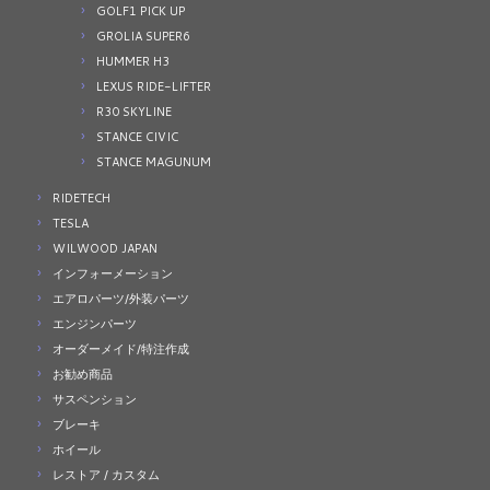
GOLF1 PICK UP
GROLIA SUPER6
HUMMER H3
LEXUS RIDE-LIFTER
R30 SKYLINE
STANCE CIVIC
STANCE MAGUNUM
RIDETECH
TESLA
WILWOOD JAPAN
インフォーメーション
エアロパーツ/外装パーツ
エンジンパーツ
オーダーメイド/特注作成
お勧め商品
サスペンション
ブレーキ
ホイール
レストア / カスタム