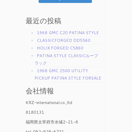
最近の投稿
1968 GMC C20 PATINA STYLE
CLASSICFORGED DD5560
HOLIX FORGED C5860
PATINA STYLE CLASSICルーフ
ラック
1968 GMC 2500 UTILITY
PICKUP PATINA STYLE FORSALE
会社情報
KRZ-international.co.,ltd
8180131
福岡県太宰府市水城2-21-8
tel: 092-928-6731