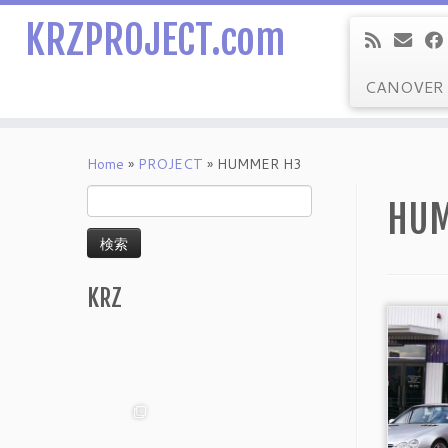
KRZPROJECT.com
CANOVER
Skip
to
Home
»
PROJECT
»
HUMMER H3
content
検
HUM
索:
KRZ