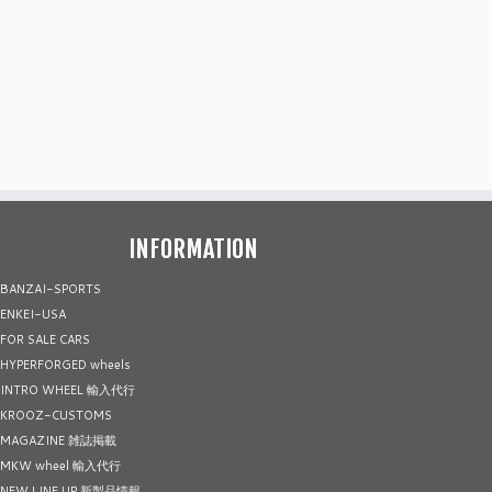
INFORMATION
BANZAI-SPORTS
ENKEI-USA
FOR SALE CARS
HYPERFORGED wheels
INTRO WHEEL 輸入代行
KROOZ-CUSTOMS
MAGAZINE 雑誌掲載
MKW wheel 輸入代行
NEW LINE UP 新製品情報