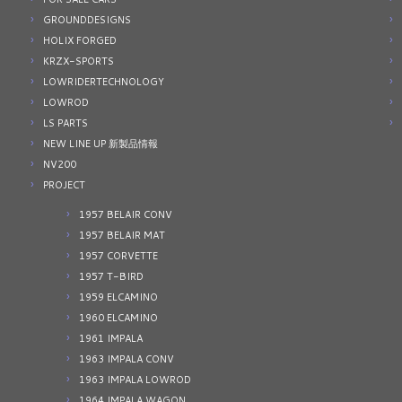
GROUNDDESIGNS
HOLIX FORGED
KRZX-SPORTS
LOWRIDERTECHNOLOGY
LOWROD
LS PARTS
NEW LINE UP 新製品情報
NV200
PROJECT
1957 BELAIR CONV
1957 BELAIR MAT
1957 CORVETTE
1957 T-BIRD
1959 ELCAMINO
1960 ELCAMINO
1961 IMPALA
1963 IMPALA CONV
1963 IMPALA LOWROD
1964 IMPALA WAGON