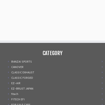
CATEGORY
BANZAI SPORTS
CANOVER
CLASSIC EXHAUST
CLASSIC FORGED
EZ-AIR
EZ-BRUST JAPAN
fitech
FITECH EFI
FOR SALE CARS