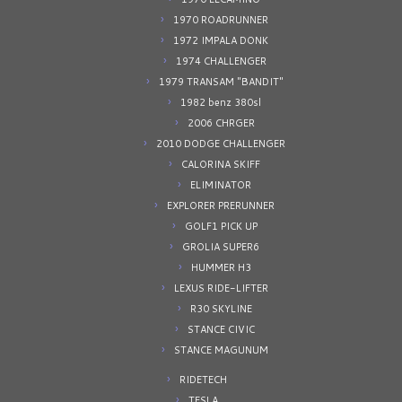
1970 ROADRUNNER
1972 IMPALA DONK
1974 CHALLENGER
1979 TRANSAM "BANDIT"
1982 benz 380sl
2006 CHRGER
2010 DODGE CHALLENGER
CALORINA SKIFF
ELIMINATOR
EXPLORER PRERUNNER
GOLF1 PICK UP
GROLIA SUPER6
HUMMER H3
LEXUS RIDE-LIFTER
R30 SKYLINE
STANCE CIVIC
STANCE MAGUNUM
RIDETECH
TESLA