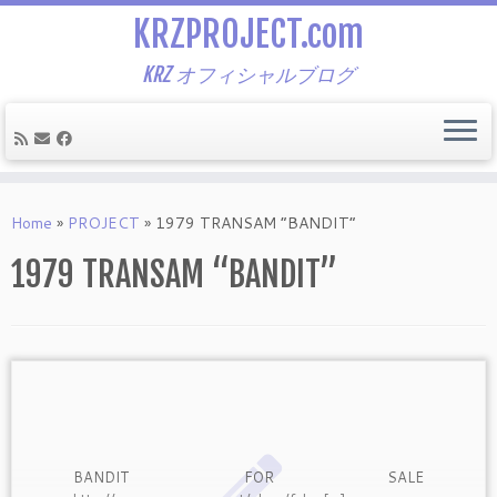
KRZPROJECT.com
KRZ オフィシャルブログ
Skip
to
Home
»
PROJECT
»
1979 TRANSAM “BANDIT”
content
1979 TRANSAM “BANDIT”
BANDIT FOR SALE