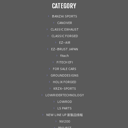
CATEGORY
BANZAI SPORTS
CANOVER
CLASSIC EXHAUST
CLASSIC FORGED
EZ-AIR
EZ-BRUST JAPAN
fitech
FITECH EFI
FOR SALE CARS
GROUNDDESIGNS
HOLIX FORGED
KRZX-SPORTS
LOWRIDERTECHNOLOGY
LOWROD
LS PARTS
NEW LINE UP 新製品情報
NV200