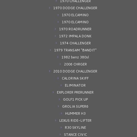
1970 CHALLENGER
1970 DODGE CHALLENGER
1970 ELCAMINO
1970 ELCAMINO
1970 ROADRUNNER
1972 IMPALA DONK
1974 CHALLENGER
1979 TRANSAM "BANDIT"
1982 benz 380sl
2006 CHRGER
2010 DODGE CHALLENGER
CALORINA SKIFF
ELIMINATOR
EXPLORER PRERUNNER
GOLF1 PICK UP
GROLIA SUPER6
HUMMER H3
LEXUS RIDE-LIFTER
R30 SKYLINE
STANCE CIVIC