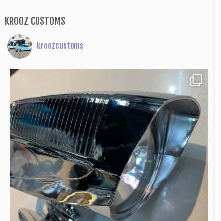
KROOZ CUSTOMS
kroozcustoms