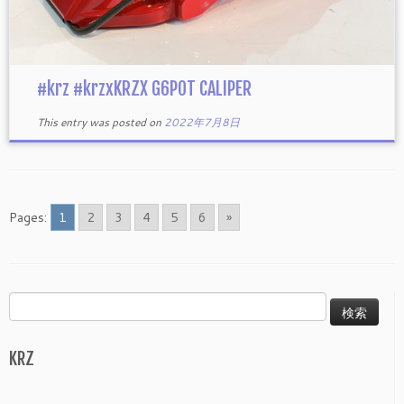
#krz #krzxKRZX G6POT CALIPER
This entry was posted on
2022年7月8日
Pages:
1
2
3
4
5
6
»
検
索:
KRZ