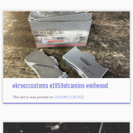
#kroozcustoms #1959elcamino #wilwood
This entry was posted on
2022年11月25日