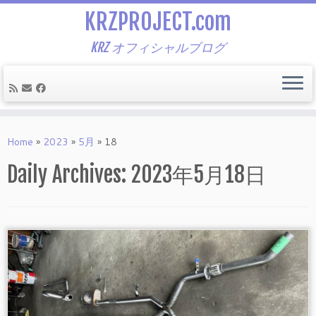
KRZPROJECT.com
KRZ オフィシャルブログ
Skip
to
Home
»
2023
»
5月
»
18
content
Daily Archives:
2023年5月18日