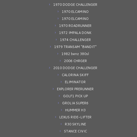
1970 DODGE CHALLENGER
1970 ELCAMINO
1970 ELCAMINO
1970 ROADRUNNER
1972 IMPALA DONK
1974 CHALLENGER
1979 TRANSAM "BANDIT"
1982 benz 380sl
2006 CHRGER
2010 DODGE CHALLENGER
CALORINA SKIFF
ELIMINATOR
EXPLORER PRERUNNER
GOLF1 PICK UP
GROLIA SUPER6
HUMMER H3
LEXUS RIDE-LIFTER
R30 SKYLINE
STANCE CIVIC