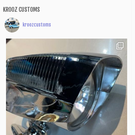
KROOZ CUSTOMS
kroozcustoms