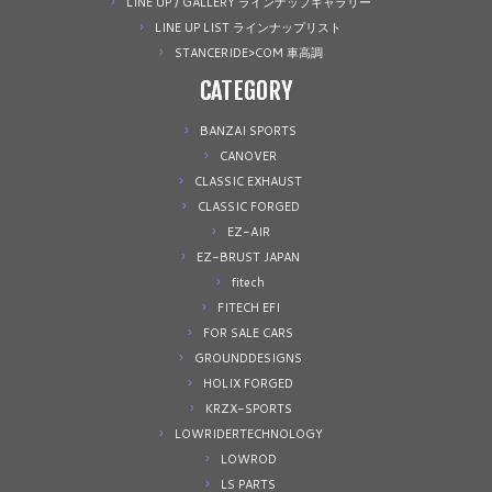
LINE UP / GALLERY ラインナップギャラリー
LINE UP LIST ラインナップリスト
STANCERIDE>COM 車高調
CATEGORY
BANZAI SPORTS
CANOVER
CLASSIC EXHAUST
CLASSIC FORGED
EZ-AIR
EZ-BRUST JAPAN
fitech
FITECH EFI
FOR SALE CARS
GROUNDDESIGNS
HOLIX FORGED
KRZX-SPORTS
LOWRIDERTECHNOLOGY
LOWROD
LS PARTS