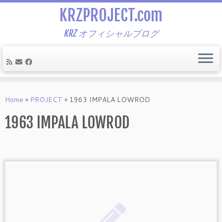
KRZPROJECT.com
KRZ オフィシャルブログ
Skip
to
Home
»
PROJECT
»
1963 IMPALA LOWROD
content
1963 IMPALA LOWROD