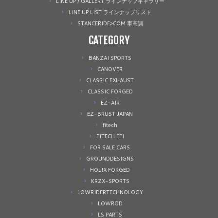
LINE UP / GALLERY ラインナップギャラリー
LINE UP LIST ラインナップリスト
STANCERIDE>COM 車高調
CATEGORY
BANZAI SPORTS
CANOVER
CLASSIC EXHAUST
CLASSIC FORGED
EZ-AIR
EZ-BRUST JAPAN
fitech
FITECH EFI
FOR SALE CARS
GROUNDDESIGNS
HOLIX FORGED
KRZX-SPORTS
LOWRIDERTECHNOLOGY
LOWROD
LS PARTS