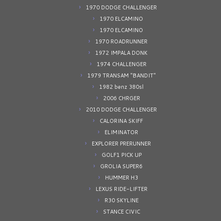
1970 DODGE CHALLENGER
1970 ELCAMINO
1970 ELCAMINO
1970 ROADRUNNER
1972 IMPALA DONK
1974 CHALLENGER
1979 TRANSAM "BANDIT"
1982 benz 380sl
2006 CHRGER
2010 DODGE CHALLENGER
CALORINA SKIFF
ELIMINATOR
EXPLORER PRERUNNER
GOLF1 PICK UP
GROLIA SUPER6
HUMMER H3
LEXUS RIDE-LIFTER
R30 SKYLINE
STANCE CIVIC