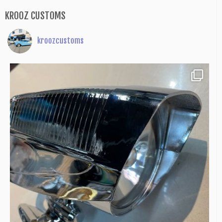
KROOZ CUSTOMS
kroozcustoms