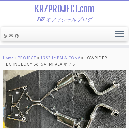
KRZPROJECT.com
KRZ オフィシャルブログ
Skip
to
Home
»
PROJECT
»
1963 IMPALA CONV
»
LOWRIDER
content
TECHNOLOGY 58-64 IMPALA マフラー