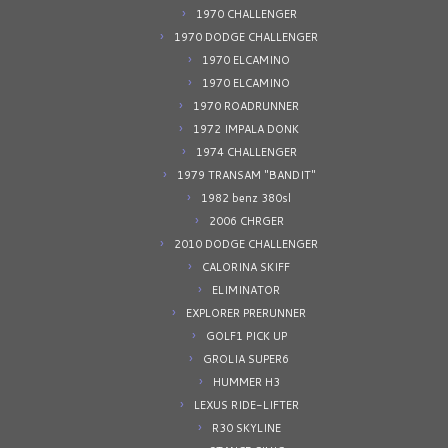
1970 CHALLENGER
1970 DODGE CHALLENGER
1970 ELCAMINO
1970 ELCAMINO
1970 ROADRUNNER
1972 IMPALA DONK
1974 CHALLENGER
1979 TRANSAM "BANDIT"
1982 benz 380sl
2006 CHRGER
2010 DODGE CHALLENGER
CALORINA SKIFF
ELIMINATOR
EXPLORER PRERUNNER
GOLF1 PICK UP
GROLIA SUPER6
HUMMER H3
LEXUS RIDE-LIFTER
R30 SKYLINE