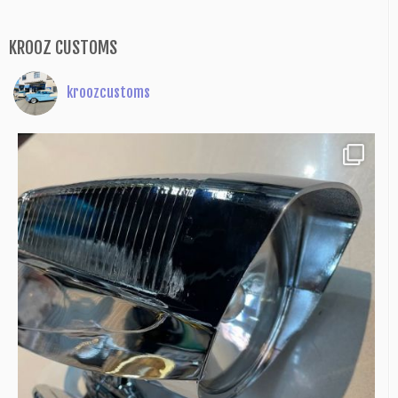
KROOZ CUSTOMS
kroozcustoms