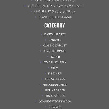
KRZ-SHOPPING ネットショップ
LINE UP / GALLERY ラインナップギャラリー
LINE UP LIST ラインナップリスト
STANCERIDE>COM 車高調
CATEGORY
BANZAI SPORTS
CANOVER
CLASSIC EXHAUST
CLASSIC FORGED
EZ-AIR
EZ-BRUST JAPAN
fitech
FITECH EFI
FOR SALE CARS
GROUNDDESIGNS
HOLIX FORGED
KRZX-SPORTS
LOWRIDERTECHNOLOGY
LOWROD