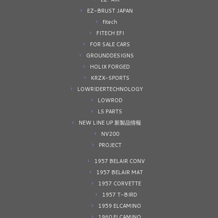
EZ-BRUST JAPAN
fitech
FITECH EFI
FOR SALE CARS
GROUNDDESIGNS
HOLIX FORGED
KRZX-SPORTS
LOWRIDERTECHNOLOGY
LOWROD
LS PARTS
NEW LINE UP 新製品情報
NV200
PROJECT
1957 BELAIR CONV
1957 BELAIR MAT
1957 CORVETTE
1957 T-BIRD
1959 ELCAMINO
1960 ELCAMINO