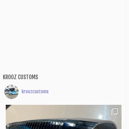
KROOZ CUSTOMS
kroozcustoms