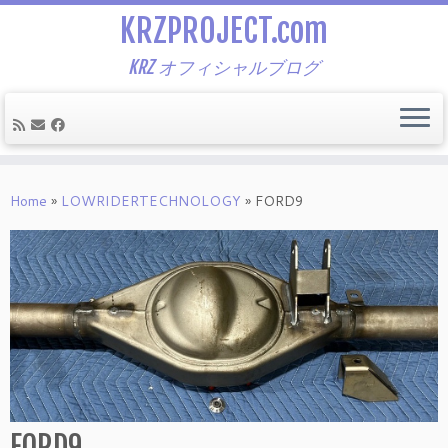
KRZPROJECT.com
KRZ オフィシャルブログ
Skip
to
Home
»
LOWRIDERTECHNOLOGY
»
FORD9
content
FORD9