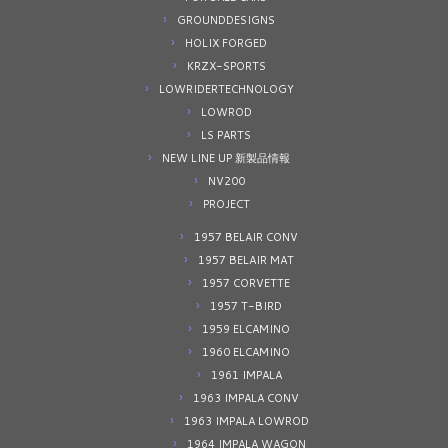
GROUNDDESIGNS
HOLIX FORGED
KRZX-SPORTS
LOWRIDERTECHNOLOGY
LOWROD
LS PARTS
NEW LINE UP 新製品情報
NV200
PROJECT
1957 BELAIR CONV
1957 BELAIR MAT
1957 CORVETTE
1957 T-BIRD
1959 ELCAMINO
1960 ELCAMINO
1961 IMPALA
1963 IMPALA CONV
1963 IMPALA LOWROD
1964 IMPALA WAGON