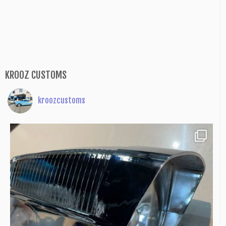
KROOZ CUSTOMS
kroozcustoms