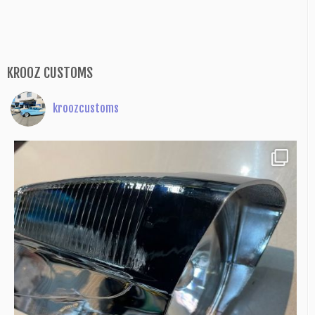
KROOZ CUSTOMS
kroozcustoms