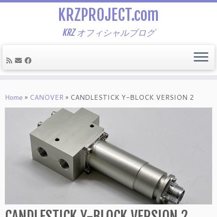
KRZPROJECT.com
KRZ オフィシャルブログ
Skip
to
Home
»
CANOVER
»
CANDLESTICK Y-BLOCK VERSION 2
content
CANDLESTICK Y-BLOCK VERSION 2