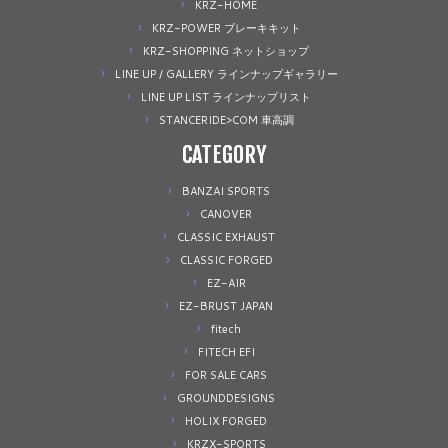
KRZ-HOME
KRZ-POWER ブレーキキット
KRZ-SHOPPING ネットショップ
LINE UP / GALLERY ラインナップギャラリー
LINE UP LIST ラインナップリスト
STANCERIDE>COM 車高調
CATEGORY
BANZAI SPORTS
CANOVER
CLASSIC EXHAUST
CLASSIC FORGED
EZ-AIR
EZ-BRUST JAPAN
fitech
FITECH EFI
FOR SALE CARS
GROUNDDESIGNS
HOLIX FORGED
KRZX-SPORTS