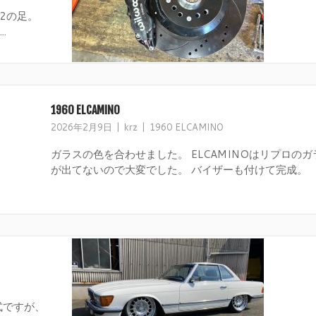
G2の足。
.
1960 ELCAMINO
2026年2月9日
krz
1960 ELCAMINO
ガラスの色を合わせました。 ELCAMINOはリプロのガ
が出てないので大変でした。 バイザーも付けて完成。
式ですが、