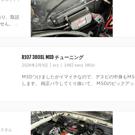
おり、取説
。 ...
R107 380SL MSD チューニング
2026年2月9日
krz
1982 benz 380sl
MSDつけましたがイマイチなので、デスビの中身もMS
します。 純正バラしてくり抜いて、 MSDのピックアッ..
カスタム