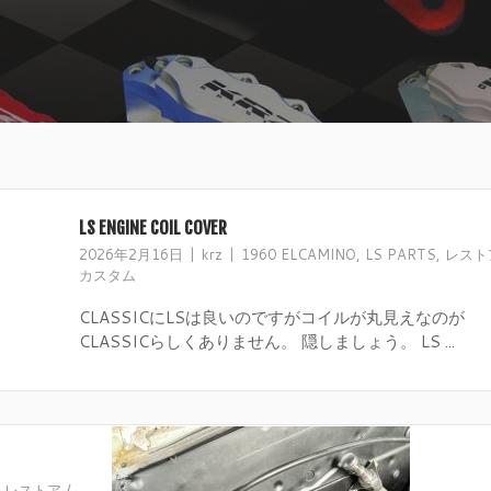
LS ENGINE COIL COVER
2026年2月16日
krz
1960 ELCAMINO
,
LS PARTS
,
レストア
カスタム
CLASSICにLSは良いのですがコイルが丸見えなのが
CLASSICらしくありません。 隠しましょう。 LS ...
,
レストア /