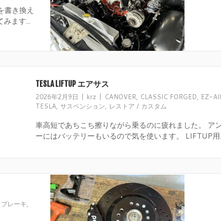
を書き換え
ます...
TESLA LIFTUP エアサス
2026年2月9日
krz
CANOVER
,
CLASSIC FORGED
,
EZ-AI
TESLA
,
サスペンション
,
レストア / カスタム
車高短であちこち擦りながら乗るのに疲れました。 ア
ーにはバッテリーもいるので気を使います。 LIFTUP用..
,
ブレーキ
,