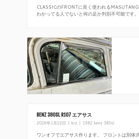
CLASSICのFRONTに良く使われるMASUTAN
わかってる人でないと何の足か判別不可能です。..
BENZ 380SL R107 エアサス
2026年1月22日
krz
1982 benz 380sl
ワンオフでエアサス作ります。 フロントは別体