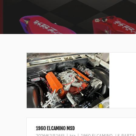
1960 ELCAMINO MSD
2026年2月16日
krz
1960 ELCAMINO
,
LS PARTS