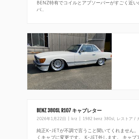
BENZ特有でコイルとアブソーバーがすごく近い
バ...
BENZ 380SL R107 キャブレター
2026年1月22日
krz
1982 benz 380sl
,
レストア /
純正K-JETが不調で言うこと聞いてくれません。
くキャブに変更です。 K-JET外します。 キャブア.