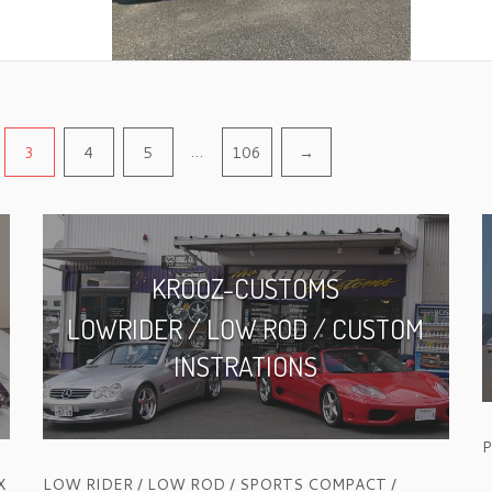
…
3
4
5
106
→
KROOZ-CUSTOMS
LOWRIDER / LOW ROD / CUSTOM
INSTRATIONS
P
X
LOW RIDER / LOW ROD / SPORTS COMPACT /