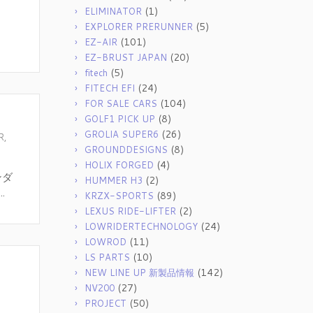
(1)
ELIMINATOR
(5)
EXPLORER PRERUNNER
(101)
EZ-AIR
(20)
EZ-BRUST JAPAN
(5)
fitech
(24)
FITECH EFI
(104)
FOR SALE CARS
(8)
GOLF1 PICK UP
(26)
GROLIA SUPER6
R
,
(8)
GROUNDDESIGNS
(4)
HOLIX FORGED
ンダ
(2)
HUMMER H3
.
(89)
KRZX-SPORTS
(2)
LEXUS RIDE-LIFTER
(24)
LOWRIDERTECHNOLOGY
(11)
LOWROD
(10)
LS PARTS
(142)
NEW LINE UP 新製品情報
(27)
NV200
(50)
PROJECT