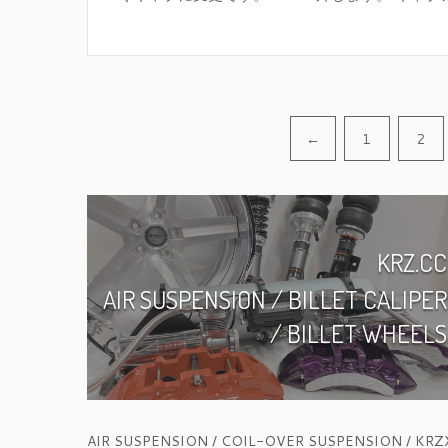
Pagination
←
1
2
KRZ.CC
AIR SUSPENSION / BILLET CALIPER
/ BILLET WHEELS
AIR SUSPENSION / COIL-OVER SUSPENSION / KRZ