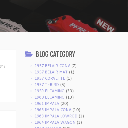
BLOG CATEGORY
(7)
1957 BELAIR CONV
 /
(1)
1957 BELAIR MAT
(1)
1957 CORVETTE
(5)
1957 T-BIRD
(33)
1959 ELCAMINO
(13)
1960 ELCAMINO
(20)
1961 IMPALA
(10)
1963 IMPALA CONV
(1)
1963 IMPALA LOWROD
(1)
1964 IMPALA WAGON