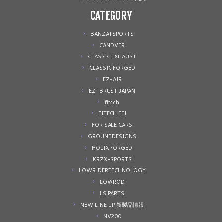
CATEGORY
BANZAI SPORTS
CANOVER
CLASSIC EXHAUST
CLASSIC FORGED
EZ-AIR
EZ-BRUST JAPAN
fitech
FITECH EFI
FOR SALE CARS
GROUNDDESIGNS
HOLIX FORGED
KRZX-SPORTS
LOWRIDERTECHNOLOGY
LOWROD
LS PARTS
NEW LINE UP 新製品情報
NV200