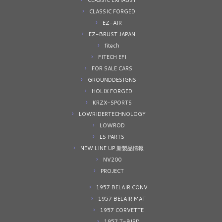
CLASSIC EXHAUST
CLASSIC FORGED
EZ-AIR
EZ-BRUST JAPAN
fitech
FITECH EFI
FOR SALE CARS
GROUNDDESIGNS
HOLIX FORGED
KRZX-SPORTS
LOWRIDERTECHNOLOGY
LOWROD
LS PARTS
NEW LINE UP 新製品情報
NV200
PROJECT
1957 BELAIR CONV
1957 BELAIR MAT
1957 CORVETTE
1957 T-BIRD