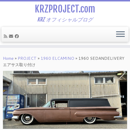
KRZPROJECT.com
KRZ オフィシャルブログ
Skip
to
Home
»
PROJECT
»
1960 ELCAMINO
»
1960 SEDANDELIVERY
content
エアサス取り付け