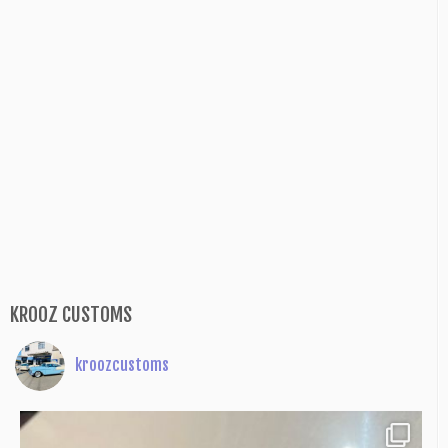
KROOZ CUSTOMS
kroozcustoms