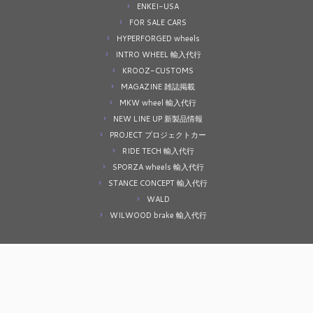
ENKEI-USA
FOR SALE CARS
HYPERFORGED wheels
INTRO WHEEL 輸入代行
KROOZ-CUSTOMS
MAGAZINE 雑誌掲載
MKW wheel 輸入代行
NEW LINE UP 新製品情報
PROJECT プロジェクトカー
RIDE TECH 輸入代行
SPORZA wheels 輸入代行
STANCE CONCEPT 輸入代行
WALD
WILWOOD brake 輸入代行
·
© 2026
KRZPROJECT.com
·
Powered by
·
Designed with the
Customizr theme
·