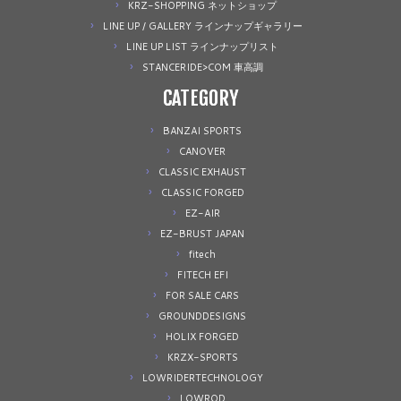
KRZ-SHOPPING ネットショップ
LINE UP / GALLERY ラインナップギャラリー
LINE UP LIST ラインナップリスト
STANCERIDE>COM 車高調
CATEGORY
BANZAI SPORTS
CANOVER
CLASSIC EXHAUST
CLASSIC FORGED
EZ-AIR
EZ-BRUST JAPAN
fitech
FITECH EFI
FOR SALE CARS
GROUNDDESIGNS
HOLIX FORGED
KRZX-SPORTS
LOWRIDERTECHNOLOGY
LOWROD