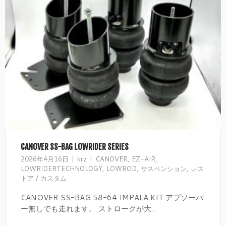
CANOVER SS-BAG LOWRIDER SERIES
2026年4月16日
krz
CANOVER
,
EZ-AIR
,
LOWRIDERTECHNOLOGY
,
LOWROD
,
サスペンション
,
レス
トア / カスタム
CANOVER SS-BAG 58-64 IMPALA KIT アブソーバ
ー無しでも走れます。 ストロークが大...