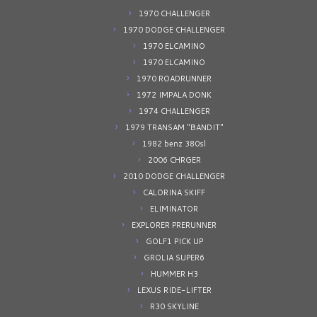
1970 CHALLENGER
1970 DODGE CHALLENGER
1970 ELCAMINO
1970 ELCAMINO
1970 ROADRUNNER
1972 IMPALA DONK
1974 CHALLENGER
1979 TRANSAM "BANDIT"
1982 benz 380sl
2006 CHRGER
2010 DODGE CHALLENGER
CALORINA SKIFF
ELIMINATOR
EXPLORER PRERUNNER
GOLF1 PICK UP
GROLIA SUPER6
HUMMER H3
LEXUS RIDE-LIFTER
R30 SKYLINE