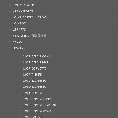
HOLIX FORGED
KRZX-SPORTS
LOWRIDERTECHNOLOGY
LOWROD
LS PARTS
NEW LINE UP 新製品情報
NV200
PROJECT
1957 BELAIR CONV
1957 BELAIR MAT
1957 CORVETTE
1957 T-BIRD
1959 ELCAMINO
1960 ELCAMINO
1961 IMPALA
1963 IMPALA CONV
1963 IMPALA LOWROD
1964 IMPALA WAGON
1967 CAMARO