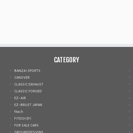
CATEGORY
BANZAI SPORTS
CANOVER
CLASSIC EXHAUST
CLASSIC FORGED
EZ-AIR
EZ-BRUST JAPAN
fitech
FITECH EFI
FOR SALE CARS
GROUNDDESIGNS