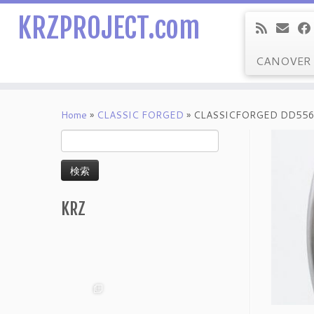
KRZPROJECT.com
CANOVER
Skip
to
Home
»
CLASSIC FORGED
»
CLASSICFORGED DD55
content
検
索:
KRZ