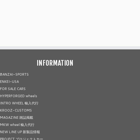
INFORMATION
BANZAI-SPORTS
ENKEI-USA
FOR SALE CARS
HYPERFORGED wheels
INTRO WHEEL 輸入代行
KROOZ-CUSTOMS
MAGAZINE 雑誌掲載
MKW wheel 輸入代行
NEW LINE UP 新製品情報
PROJECT プロジェクトカー