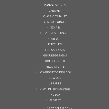
BANZAI SPORTS
CANOVER
CLASSIC EXHAUST
CLASSIC FORGED
EZ-AIR
EZ-BRUST JAPAN
fitech
FITECH EFI
FOR SALE CARS
GROUNDDESIGNS
HOLIX FORGED
KRZX-SPORTS
LOWRIDERTECHNOLOGY
LOWROD
LS PARTS
NEW LINE UP 新製品情報
NV200
PROJECT
1957 BELAIR CONV