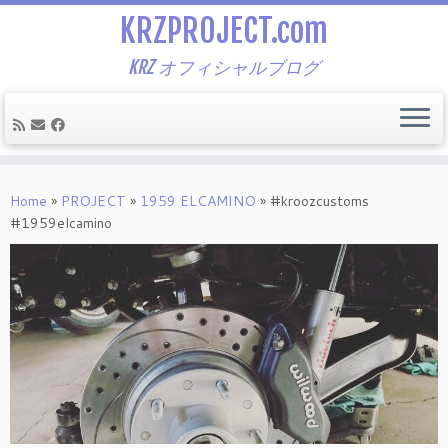
KRZPROJECT.com
KRZ オフィシャルブログ
Skip
to
Home
»
PROJECT
»
1959 ELCAMINO
»
#kroozcustoms
content
#1959elcamino