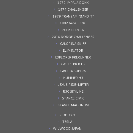
1972 IMPALA DONK
1974 CHALLENGER
1979 TRANSAM "BANDIT"
1982 benz 380sl
2006 CHRGER
2010 DODGE CHALLENGER
CALORINA SKIFF
ELIMINATOR
EXPLORER PRERUNNER
GOLF1 PICK UP
GROLIA SUPER6
HUMMER H3
LEXUS RIDE-LIFTER
R30 SKYLINE
STANCE CIVIC
STANCE MAGUNUM
RIDETECH
TESLA
WILWOOD JAPAN