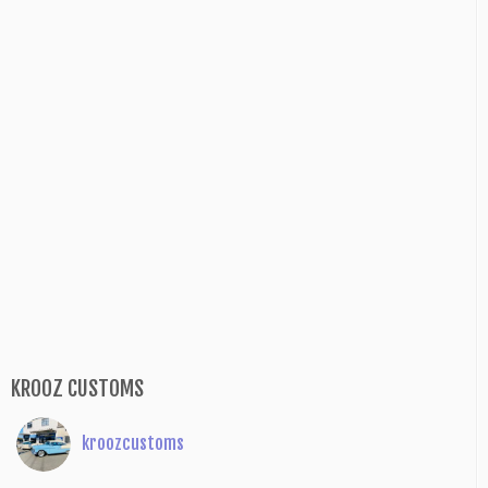
KROOZ CUSTOMS
kroozcustoms