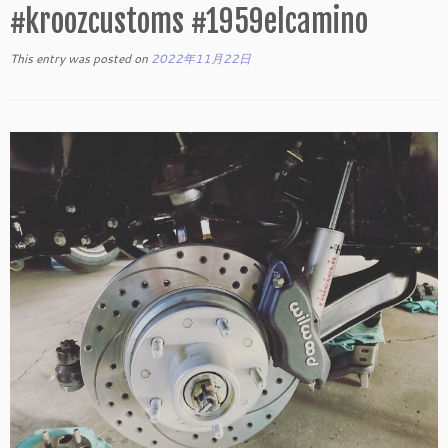
#kroozcustoms #1959elcamino
This entry was posted on
2022年11月22日