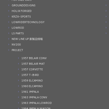
GROUNDDESIGNS
HOLIX FORGED
KRZX-SPORTS
LOWRIDERTECHNOLOGY
LOWROD
LS PARTS
NEW LINE UP 新製品情報
NV200
PROJECT
1957 BELAIR CONV
1957 BELAIR MAT
1957 CORVETTE
1957 T-BIRD
1959 ELCAMINO
1960 ELCAMINO
1961 IMPALA
1963 IMPALA CONV
1963 IMPALA LOWROD
1964 IMPALA WAGON