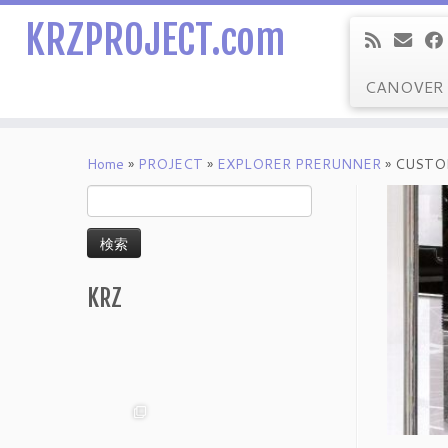
KRZPROJECT.com
CANOVER
Skip
to
Home
»
PROJECT
»
EXPLORER PRERUNNER
»
CUSTO
content
検
索:
KRZ