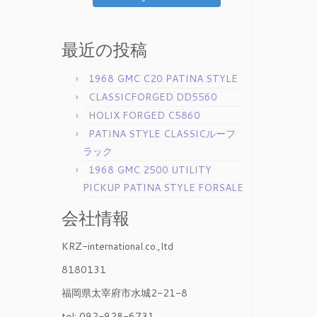
最近の投稿
1968 GMC C20 PATINA STYLE
CLASSICFORGED DD5560
HOLIX FORGED C5860
PATINA STYLE CLASSICルーフ
ラック
1968 GMC 2500 UTILITY
PICKUP PATINA STYLE FORSALE
会社情報
KRZ-international.co.,ltd
8180131
福岡県太宰府市水城2-21-8
tel: 092-928-6731