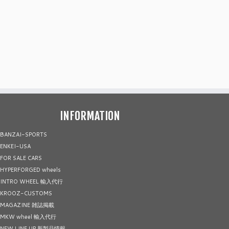
INFORMATION
BANZAI-SPORTS
ENKEI-USA
FOR SALE CARS
HYPERFORGED wheels
INTRO WHEEL 輸入代行
KROOZ-CUSTOMS
MAGAZINE 雑誌掲載
MKW wheel 輸入代行
NEW LINE UP 新製品情報