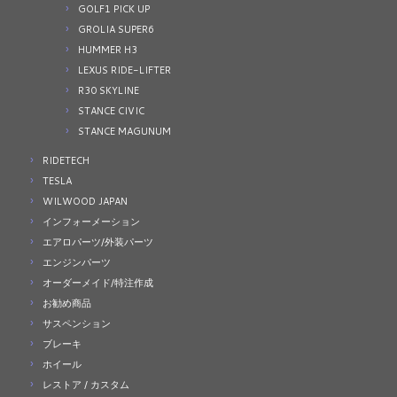
GOLF1 PICK UP
GROLIA SUPER6
HUMMER H3
LEXUS RIDE-LIFTER
R30 SKYLINE
STANCE CIVIC
STANCE MAGUNUM
RIDETECH
TESLA
WILWOOD JAPAN
インフォーメーション
エアロパーツ/外装パーツ
エンジンパーツ
オーダーメイド/特注作成
お勧め商品
サスペンション
ブレーキ
ホイール
レストア / カスタム