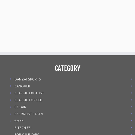
CATEGORY
BANZAI SPORTS
CANOVER
CLASSIC EXHAUST
CLASSIC FORGED
EZ-AIR
EZ-BRUST JAPAN
fitech
FITECH EFI
FOR SALE CARS