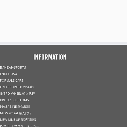
INFORMATION
BANZAI-SPORTS
ENKEI-USA
FOR SALE CARS
HYPERFORGED wheels
INTRO WHEEL 輸入代行
KROOZ-CUSTOMS
MAGAZINE 雑誌掲載
MKW wheel 輸入代行
NEW LINE UP 新製品情報
PROJECT プロジェクトカー