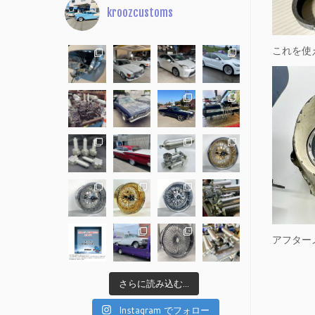
kroozcustoms
これを使
アフター
さらに読み込む...
Instagram でフォロー