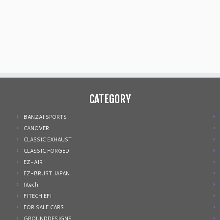
CATEGORY
BANZAI SPORTS
CANOVER
CLASSIC EXHAUST
CLASSIC FORGED
EZ-AIR
EZ-BRUST JAPAN
fitech
FITECH EFI
FOR SALE CARS
GROUNDDESIGNS