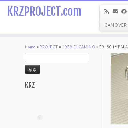
KRZPROJECT.com
CANOVER
Skip
to
Home
»
PROJECT
»
1959 ELCAMINO
»
59-60 IMPAL
content
検
索:
KRZ