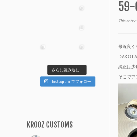
59-
This entry
最近良く
DAKO
純正は少
さらに読み込む...
そこでア
Instagram でフォロー
KROOZ CUSTOMS