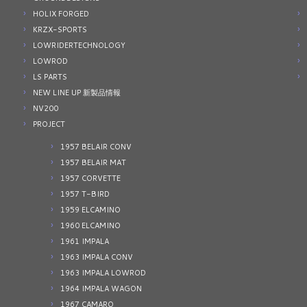
HOLIX FORGED
KRZX-SPORTS
LOWRIDERTECHNOLOGY
LOWROD
LS PARTS
NEW LINE UP 新製品情報
NV200
PROJECT
1957 BELAIR CONV
1957 BELAIR MAT
1957 CORVETTE
1957 T-BIRD
1959 ELCAMINO
1960 ELCAMINO
1961 IMPALA
1963 IMPALA CONV
1963 IMPALA LOWROD
1964 IMPALA WAGON
1967 CAMARO