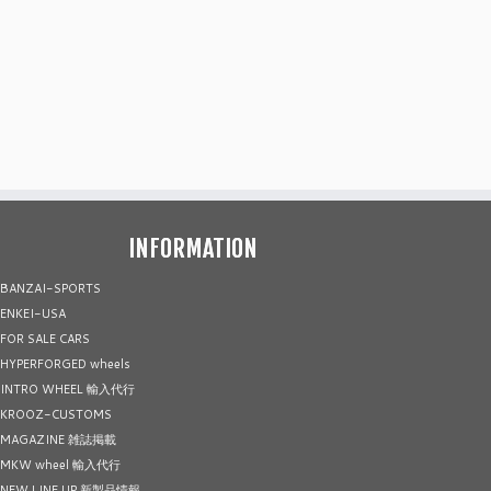
INFORMATION
BANZAI-SPORTS
ENKEI-USA
FOR SALE CARS
HYPERFORGED wheels
INTRO WHEEL 輸入代行
KROOZ-CUSTOMS
MAGAZINE 雑誌掲載
MKW wheel 輸入代行
NEW LINE UP 新製品情報