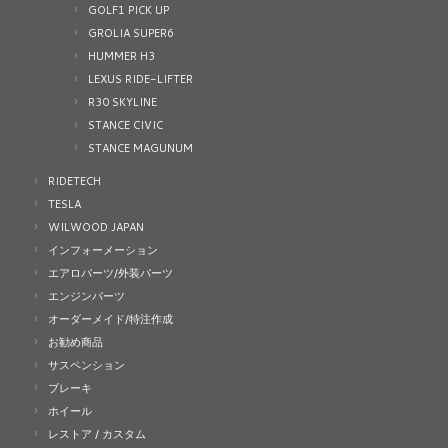
GOLF1 PICK UP
GROLIA SUPER6
HUMMER H3
LEXUS RIDE-LIFTER
R30 SKYLINE
STANCE CIVIC
STANCE MAGUNUM
RIDETECH
TESLA
WILWOOD JAPAN
インフォーメーション
エアロパーツ/外装パーツ
エンジンパーツ
オーダーメイド/特注作成
お勧め商品
サスペンション
ブレーキ
ホイール
レストア / カスタム