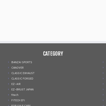
CATEGORY
BANZAI SPORTS
CANOVER
CLASSIC EXHAUST
CLASSIC FORGED
EZ-AIR
EZ-BRUST JAPAN
fitech
FITECH EFI
FOR SALE CARS