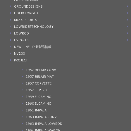
GROUNDDESIGNS
HOLIX FORGED
KRZX-SPORTS
LOWRIDERTECHNOLOGY
LOWROD
LS PARTS
NEW LINE UP 新製品情報
NV200
PROJECT
1957 BELAIR CONV
1957 BELAIR MAT
1957 CORVETTE
1957 T-BIRD
1959 ELCAMINO
1960 ELCAMINO
1961 IMPALA
1963 IMPALA CONV
1963 IMPALA LOWROD
1964 IMPALA WAGON