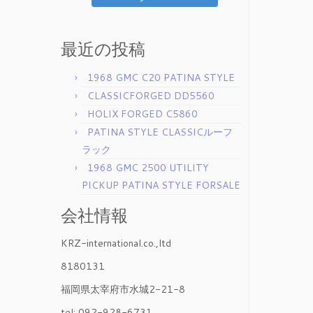
最近の投稿
1968 GMC C20 PATINA STYLE
CLASSICFORGED DD5560
HOLIX FORGED C5860
PATINA STYLE CLASSICルーフ
ラック
1968 GMC 2500 UTILITY
PICKUP PATINA STYLE FORSALE
会社情報
KRZ-international.co.,ltd
8180131
福岡県太宰府市水城2-21-8
tel: 092-928-6731