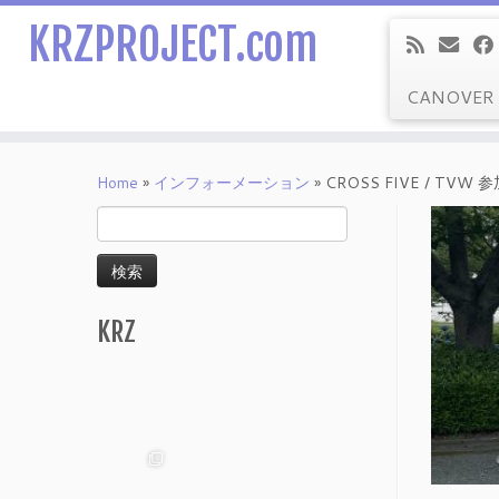
KRZPROJECT.com
CANOVER
Skip
to
Home
»
インフォーメーション
»
CROSS FIVE / TV
content
検
索:
KRZ