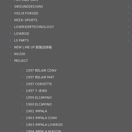
GROUNDDESIGNS
HOLIX FORGED
KRZX-SPORTS
LOWRIDERTECHNOLOGY
LOWROD
LS PARTS
NEW LINE UP 新製品情報
NV200
PROJECT
1957 BELAIR CONV
1957 BELAIR MAT
1957 CORVETTE
1957 T-BIRD
1959 ELCAMINO
1960 ELCAMINO
1961 IMPALA
1963 IMPALA CONV
1963 IMPALA LOWROD
1964 IMPALA WAGON