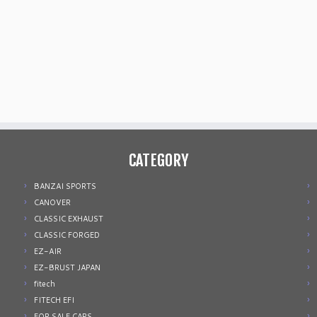
CATEGORY
BANZAI SPORTS
CANOVER
CLASSIC EXHAUST
CLASSIC FORGED
EZ-AIR
EZ-BRUST JAPAN
fitech
FITECH EFI
FOR SALE CARS