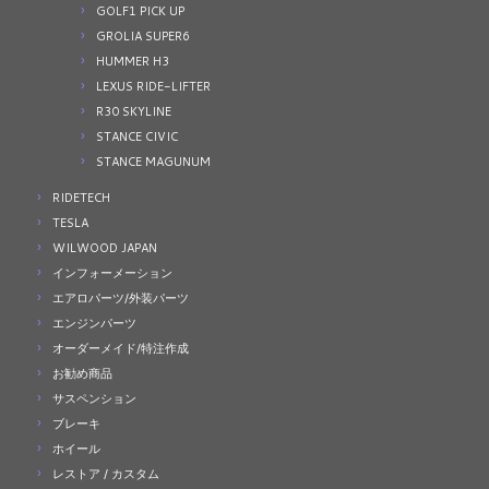
GOLF1 PICK UP
GROLIA SUPER6
HUMMER H3
LEXUS RIDE-LIFTER
R30 SKYLINE
STANCE CIVIC
STANCE MAGUNUM
RIDETECH
TESLA
WILWOOD JAPAN
インフォーメーション
エアロパーツ/外装パーツ
エンジンパーツ
オーダーメイド/特注作成
お勧め商品
サスペンション
ブレーキ
ホイール
レストア / カスタム