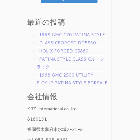
最近の投稿
1968 GMC C20 PATINA STYLE
CLASSICFORGED DD5560
HOLIX FORGED C5860
PATINA STYLE CLASSICルーフ
ラック
1968 GMC 2500 UTILITY
PICKUP PATINA STYLE FORSALE
会社情報
KRZ-international.co.,ltd
8180131
福岡県太宰府市水城2-21-8
tel: 092-928-6731