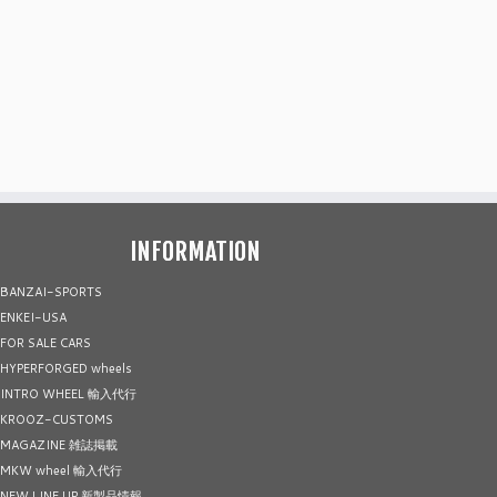
INFORMATION
BANZAI-SPORTS
ENKEI-USA
FOR SALE CARS
HYPERFORGED wheels
INTRO WHEEL 輸入代行
KROOZ-CUSTOMS
MAGAZINE 雑誌掲載
MKW wheel 輸入代行
NEW LINE UP 新製品情報