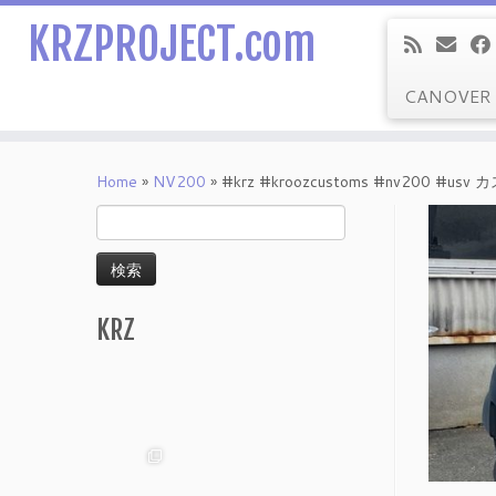
KRZPROJECT.com
CANOVER
Skip
to
Home
»
NV200
»
#krz #kroozcustoms #nv200 
content
検
索:
KRZ