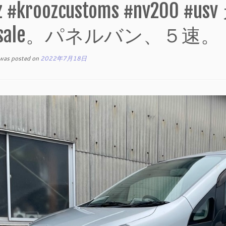
rz #kroozcustoms #nv2
r sale。パネルバン、５速。
 was posted on
2022年7月18日