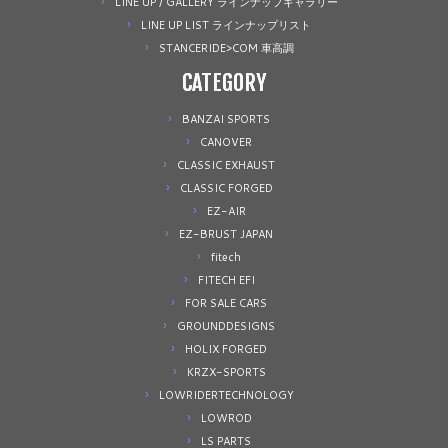
LINE UP / GALLERY ラインナップギャラリー
LINE UP LIST ラインナップリスト
STANCERIDE>COM 車高調
CATEGORY
BANZAI SPORTS
CANOVER
CLASSIC EXHAUST
CLASSIC FORGED
EZ-AIR
EZ-BRUST JAPAN
fitech
FITECH EFI
FOR SALE CARS
GROUNDDESIGNS
HOLIX FORGED
KRZX-SPORTS
LOWRIDERTECHNOLOGY
LOWROD
LS PARTS