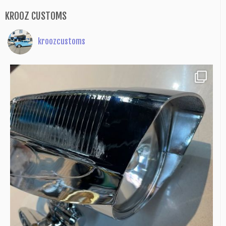
KROOZ CUSTOMS
kroozcustoms