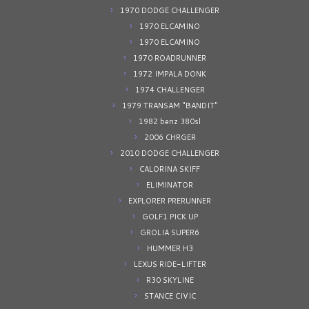
1970 DODGE CHALLENGER
1970 ELCAMINO
1970 ELCAMINO
1970 ROADRUNNER
1972 IMPALA DONK
1974 CHALLENGER
1979 TRANSAM "BANDIT"
1982 benz 380sl
2006 CHRGER
2010 DODGE CHALLENGER
CALORINA SKIFF
ELIMINATOR
EXPLORER PRERUNNER
GOLF1 PICK UP
GROLIA SUPER6
HUMMER H3
LEXUS RIDE-LIFTER
R30 SKYLINE
STANCE CIVIC