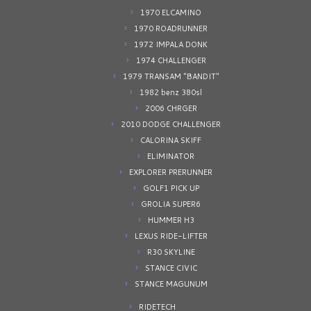
1970 ELCAMINO
1970 ROADRUNNER
1972 IMPALA DONK
1974 CHALLENGER
1979 TRANSAM "BANDIT"
1982 benz 380sl
2006 CHRGER
2010 DODGE CHALLENGER
CALORINA SKIFF
ELIMINATOR
EXPLORER PRERUNNER
GOLF1 PICK UP
GROLIA SUPER6
HUMMER H3
LEXUS RIDE-LIFTER
R30 SKYLINE
STANCE CIVIC
STANCE MAGUNUM
RIDETECH