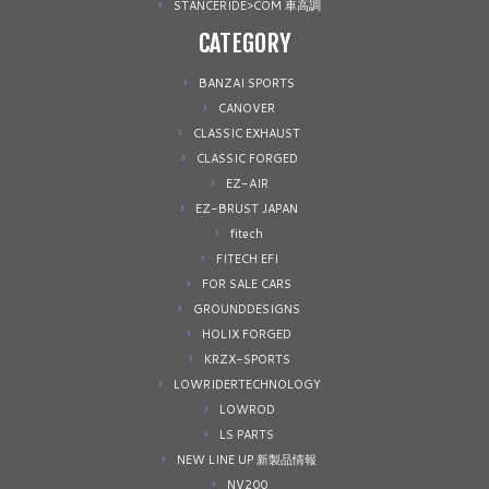
STANCERIDE>COM 車高調
CATEGORY
BANZAI SPORTS
CANOVER
CLASSIC EXHAUST
CLASSIC FORGED
EZ-AIR
EZ-BRUST JAPAN
fitech
FITECH EFI
FOR SALE CARS
GROUNDDESIGNS
HOLIX FORGED
KRZX-SPORTS
LOWRIDERTECHNOLOGY
LOWROD
LS PARTS
NEW LINE UP 新製品情報
NV200