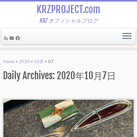
KRZPROJECT.com
KRZ オフィシャルブログ
Skip
to
Home
»
2020
»
10月
»
07
content
Daily Archives:
2020年10月7日