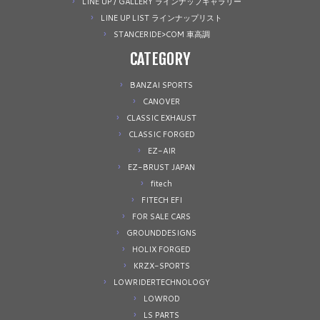
LINE UP / GALLERY ラインナップギャラリー
LINE UP LIST ラインナップリスト
STANCERIDE>COM 車高調
CATEGORY
BANZAI SPORTS
CANOVER
CLASSIC EXHAUST
CLASSIC FORGED
EZ-AIR
EZ-BRUST JAPAN
fitech
FITECH EFI
FOR SALE CARS
GROUNDDESIGNS
HOLIX FORGED
KRZX-SPORTS
LOWRIDERTECHNOLOGY
LOWROD
LS PARTS