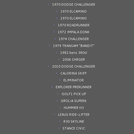
1970 DODGE CHALLENGER
1970 ELCAMINO
1970 ELCAMINO
1970 ROADRUNNER
1972 IMPALA DONK
1974 CHALLENGER
1979 TRANSAM "BANDIT"
1982 benz 380sl
2006 CHRGER
2010 DODGE CHALLENGER
CALORINA SKIFF
ELIMINATOR
EXPLORER PRERUNNER
GOLF1 PICK UP
GROLIA SUPER6
HUMMER H3
LEXUS RIDE-LIFTER
R30 SKYLINE
STANCE CIVIC