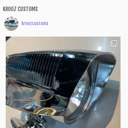
KROOZ CUSTOMS
kroozcustoms