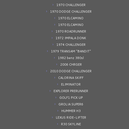
1970 CHALLENGER
1970 DODGE CHALLENGER
1970 ELCAMINO
1970 ELCAMINO
1970 ROADRUNNER
1972 IMPALA DONK
1974 CHALLENGER
1979 TRANSAM "BANDIT"
1982 benz 380sl
2006 CHRGER
2010 DODGE CHALLENGER
CALORINA SKIFF
ELIMINATOR
EXPLORER PRERUNNER
GOLF1 PICK UP
GROLIA SUPER6
HUMMER H3
LEXUS RIDE-LIFTER
R30 SKYLINE