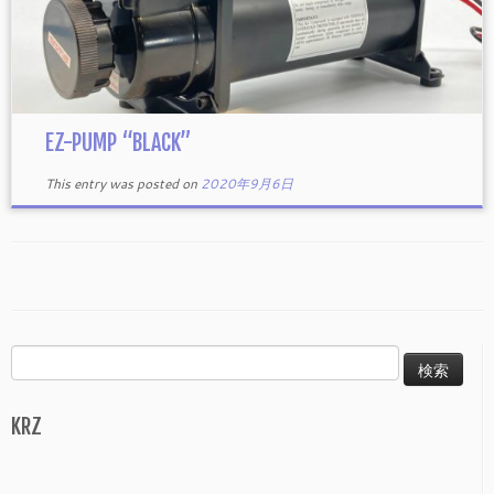
EZ-PUMP “BLACK”
This entry was posted on
2020年9月6日
検
索:
KRZ