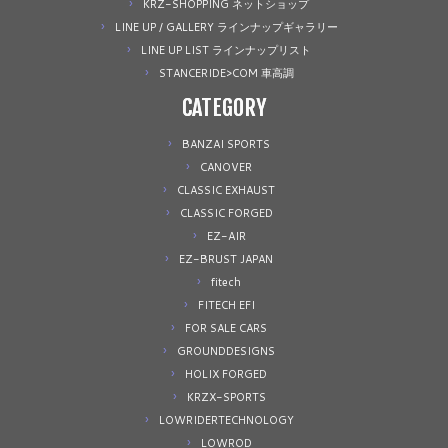
KRZ-SHOPPING ネットショップ
LINE UP / GALLERY ラインナップギャラリー
LINE UP LIST ラインナップリスト
STANCERIDE>COM 車高調
CATEGORY
BANZAI SPORTS
CANOVER
CLASSIC EXHAUST
CLASSIC FORGED
EZ-AIR
EZ-BRUST JAPAN
fitech
FITECH EFI
FOR SALE CARS
GROUNDDESIGNS
HOLIX FORGED
KRZX-SPORTS
LOWRIDERTECHNOLOGY
LOWROD