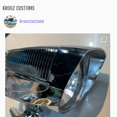
KROOZ CUSTOMS
kroozcustoms