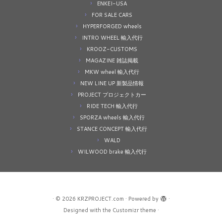
ENKEI-USA
FOR SALE CARS
HYPERFORGED wheels
INTRO WHEEL 輸入代行
KROOZ-CUSTOMS
MAGAZINE 雑誌掲載
MKW wheel 輸入代行
NEW LINE UP 新製品情報
PROJECT プロジェクトカー
RIDE TECH 輸入代行
SPORZA wheels 輸入代行
STANCE CONCEPT 輸入代行
WALD
WILWOOD brake 輸入代行
·
© 2026
KRZPROJECT.com
·
Powered by
·
Designed with the
Customizr theme
·