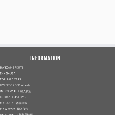
INFORMATION
BANZAI-SPORTS
ENKEI-USA
FOR SALE CARS
HYPERFORGED wheels
INTRO WHEEL 輸入代行
KROOZ-CUSTOMS
MAGAZINE 雑誌掲載
MKW wheel 輸入代行
NEW LINE UP 新製品情報