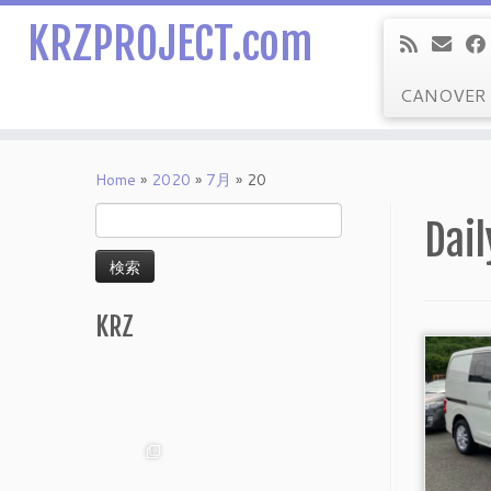
KRZPROJECT.com
CANOVER
Skip
to
Home
»
2020
»
7月
»
20
content
検
Dail
索:
KRZ