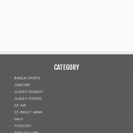
CATEGORY
BANZAI SPORTS
CANOVER
CLASSIC EXHAUST
CLASSIC FORGED
EZ-AIR
EZ-BRUST JAPAN
fitech
FITECH EFI
FOR SALE CARS