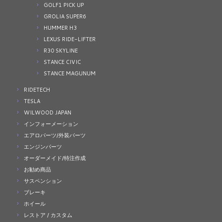
GOLF1 PICK UP
GROLIA SUPER6
HUMMER H3
LEXUS RIDE-LIFTER
R30 SKYLINE
STANCE CIVIC
STANCE MAGUNUM
RIDETECH
TESLA
WILWOOD JAPAN
インフォーメーション
エアロパーツ/外装パーツ
エンジンパーツ
オーダーメイド/特注作成
お勧め商品
サスペンション
ブレーキ
ホイール
レストア / カスタム