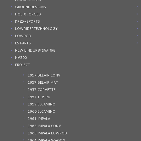
GROUNDDESIGNS
HOLIX FORGED
KRZX-SPORTS
LOWRIDERTECHNOLOGY
LOWROD
LS PARTS
NEW LINE UP 新製品情報
NV200
PROJECT
1957 BELAIR CONV
1957 BELAIR MAT
1957 CORVETTE
1957 T-BIRD
1959 ELCAMINO
1960 ELCAMINO
1961 IMPALA
1963 IMPALA CONV
1963 IMPALA LOWROD
1964 IMPALA WAGON