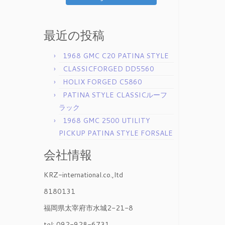
最近の投稿
1968 GMC C20 PATINA STYLE
CLASSICFORGED DD5560
HOLIX FORGED C5860
PATINA STYLE CLASSICルーフ
ラック
1968 GMC 2500 UTILITY
PICKUP PATINA STYLE FORSALE
会社情報
KRZ-international.co.,ltd
8180131
福岡県太宰府市水城2-21-8
tel: 092-928-6731