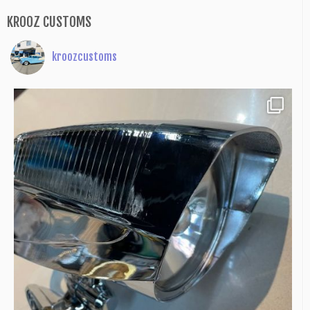
KROOZ CUSTOMS
kroozcustoms