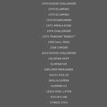
1970 DODGE CHALLENGER
1970 ELCAMINO
1970 ELCAMINO
1970 ROADRUNNER
1972 IMPALA DONK
1974 CHALLENGER
1979 TRANSAM "BANDIT"
1982 benz 380sl
2006 CHRGER
2010 DODGE CHALLENGER
CALORINA SKIFF
ELIMINATOR
EXPLORER PRERUNNER
GOLF1 PICK UP
GROLIA SUPER6
HUMMER H3
LEXUS RIDE-LIFTER
R30 SKYLINE
STANCE CIVIC