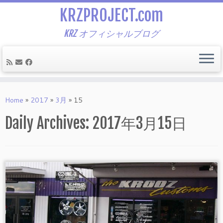
KRZPROJECT.com
KRZ オフィシャルブログ
Skip
to
Home
»
2017
»
3月
»
15
content
Daily Archives:
2017年3月15日