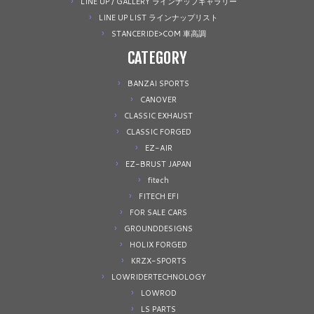
LINE UP / GALLERY ラインナップギャラリー
LINE UP LIST ラインナップリスト
STANCERIDE>COM 車高調
CATEGORY
BANZAI SPORTS
CANOVER
CLASSIC EXHAUST
CLASSIC FORGED
EZ-AIR
EZ-BRUST JAPAN
fitech
FITECH EFI
FOR SALE CARS
GROUNDDESIGNS
HOLIX FORGED
KRZX-SPORTS
LOWRIDERTECHNOLOGY
LOWROD
LS PARTS