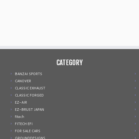
CATEGORY
BANZAI SPORTS
CANOVER
CLASSIC EXHAUST
CLASSIC FORGED
EZ-AIR
EZ-BRUST JAPAN
fitech
FITECH EFI
FOR SALE CARS
GROUNDDESIGNS