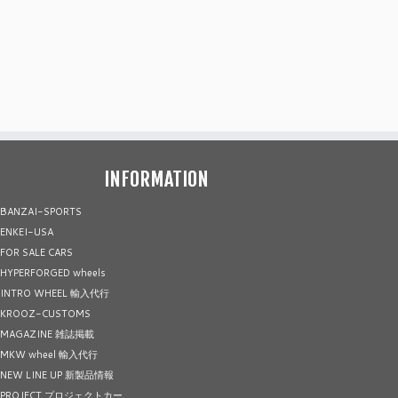
INFORMATION
BANZAI-SPORTS
ENKEI-USA
FOR SALE CARS
HYPERFORGED wheels
INTRO WHEEL 輸入代行
KROOZ-CUSTOMS
MAGAZINE 雑誌掲載
MKW wheel 輸入代行
NEW LINE UP 新製品情報
PROJECT プロジェクトカー