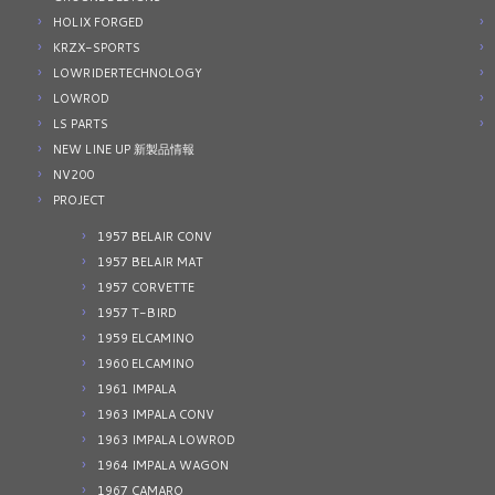
HOLIX FORGED
KRZX-SPORTS
LOWRIDERTECHNOLOGY
LOWROD
LS PARTS
NEW LINE UP 新製品情報
NV200
PROJECT
1957 BELAIR CONV
1957 BELAIR MAT
1957 CORVETTE
1957 T-BIRD
1959 ELCAMINO
1960 ELCAMINO
1961 IMPALA
1963 IMPALA CONV
1963 IMPALA LOWROD
1964 IMPALA WAGON
1967 CAMARO