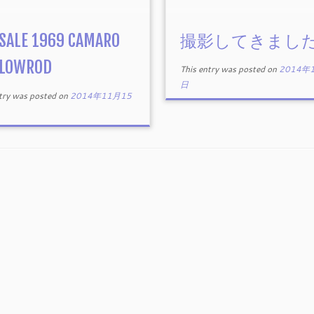
 SALE 1969 CAMARO
撮影してきまし
 LOWROD
This entry was posted on
2014年
日
ntry was posted on
2014年11月15