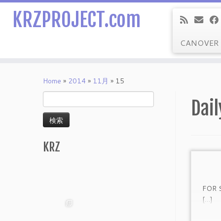
KRZPROJECT.com
CANOVER
Skip
to
Home
»
2014
»
11月
»
15
content
検
Dail
索:
KRZ
F
[…]