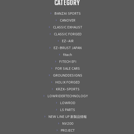
CATEGORY
BANZAI SPORTS
CANOVER
CLASSIC EXHAUST
CLASSIC FORGED
EZ-AIR
EZ-BRUST JAPAN
fitech
FITECH EFI
FOR SALE CARS
GROUNDDESIGNS
HOLIX FORGED
KRZX-SPORTS
LOWRIDERTECHNOLOGY
LOWROD
LS PARTS
NEW LINE UP 新製品情報
NV200
PROJECT