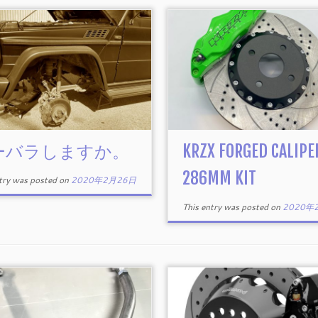
ーバラしますか。
KRZX FORGED CALIPE
286MM KIT
ntry was posted on
2020年2月26日
This entry was posted on
2020年