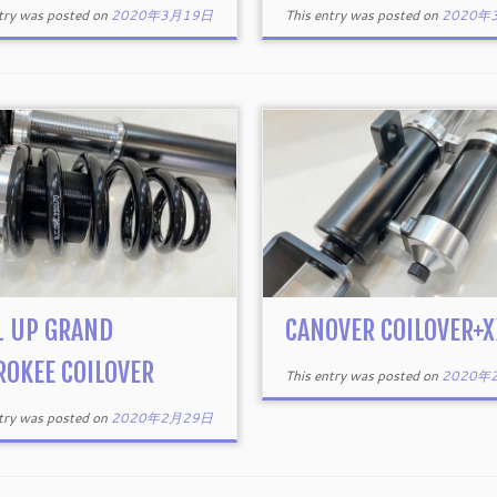
ntry was posted on
2020年3月19日
This entry was posted on
2020年
1 UP GRAND
CANOVER COILOVER+X
ROKEE COILOVER
This entry was posted on
2020年
ntry was posted on
2020年2月29日