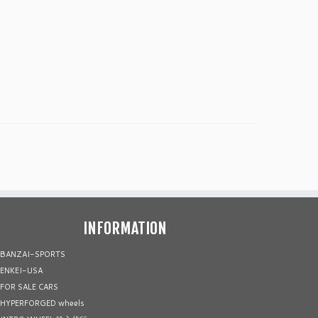
INFORMATION
BANZAI-SPORTS
ENKEI-USA
FOR SALE CARS
HYPERFORGED wheels