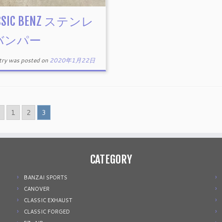
SSIC BENZ ステンレ
バンパー
ntry was posted on
2020年1月22日
1
2
3
CATEGORY
BANZAI SPORTS
CANOVER
CLASSIC EXHAUST
CLASSIC FORGED