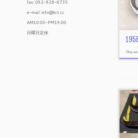
fax: 092-928-6735
e-mail: info@krz.cc
AM10:00-PM19:00
日曜日定休
195
This e