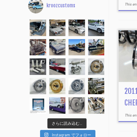
This e
kroozcustoms
201
CHE
This e
さらに読み込む...
Instagram でフォロー