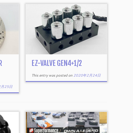
R
EZ-VALVE GEN4+1/2
This entry was posted on
2020年2月24日
2月25日