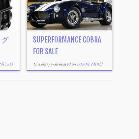
ング
SUPERFORMANCE COBRA
FOR SALE
2月12日
This entry was posted on
2020年2月9日