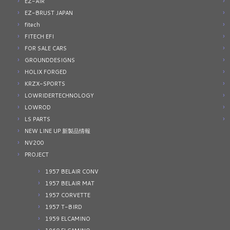
EZ-AIR
EZ-BRUST JAPAN
fitech
FITECH EFI
FOR SALE CARS
GROUNDDESIGNS
HOLIX FORGED
KRZX-SPORTS
LOWRIDERTECHNOLOGY
LOWROD
LS PARTS
NEW LINE UP 新製品情報
NV200
PROJECT
1957 BELAIR CONV
1957 BELAIR MAT
1957 CORVETTE
1957 T-BIRD
1959 ELCAMINO