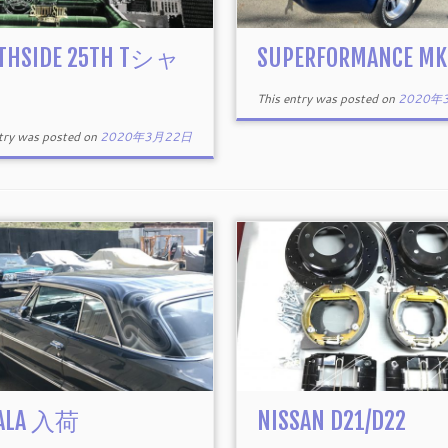
THSIDE 25TH Tシャ
SUPERFORMANCE MK 
This entry was posted on
2020年
ntry was posted on
2020年3月22日
ALA 入荷
NISSAN D21/D22