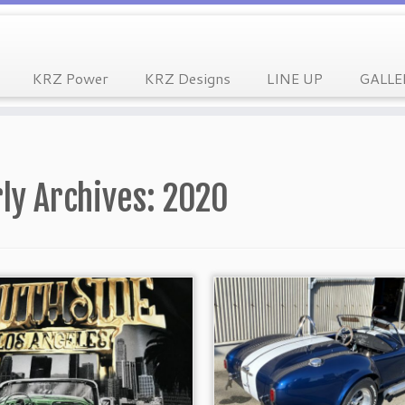
KRZ Power
KRZ Designs
LINE UP
GALLE
ly Archives:
2020