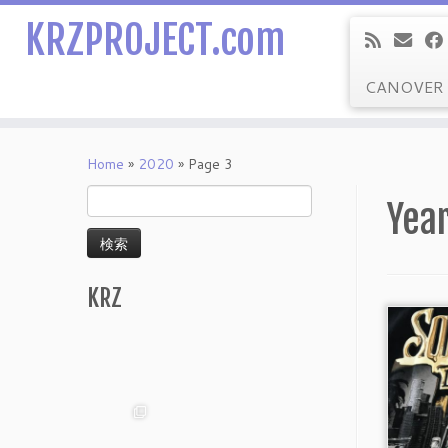
KRZPROJECT.com
CANOVER
Skip
to
Home
»
2020
»
Page 3
content
検
Year
索:
KRZ