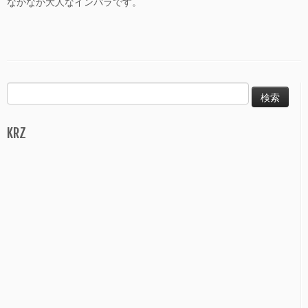
なかなか大人なインパラです。
検
索:
KRZ