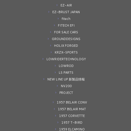
EZ-AIR
EZ-BRUST JAPAN
fitech
FITECH EFI
FOR SALE CARS
GROUNDDESIGNS
HOLIX FORGED
KRZX-SPORTS
LOWRIDERTECHNOLOGY
LOWROD
LS PARTS
NEW LINE UP 新製品情報
NV200
PROJECT
1957 BELAIR CONV
1957 BELAIR MAT
1957 CORVETTE
1957 T-BIRD
1959 ELCAMINO