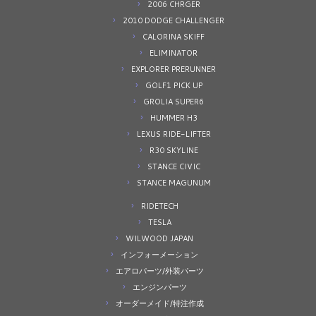
2006 CHRGER
2010 DODGE CHALLENGER
CALORINA SKIFF
ELIMINATOR
EXPLORER PRERUNNER
GOLF1 PICK UP
GROLIA SUPER6
HUMMER H3
LEXUS RIDE-LIFTER
R30 SKYLINE
STANCE CIVIC
STANCE MAGUNUM
RIDETECH
TESLA
WILWOOD JAPAN
インフォーメーション
エアロパーツ/外装パーツ
エンジンパーツ
オーダーメイド/特注作成