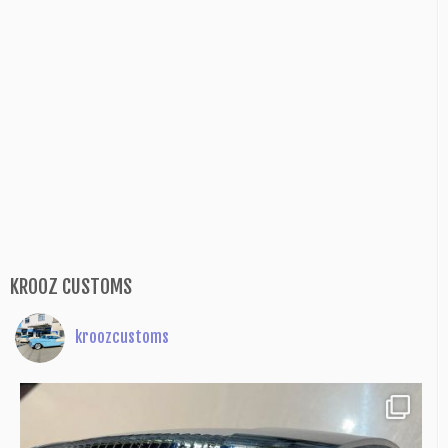
KROOZ CUSTOMS
kroozcustoms