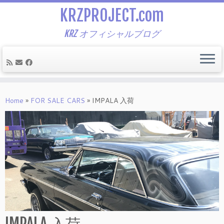
KRZPROJECT.com
KRZ オフィシャルブログ
Skip
to
Home
»
FOR SALE CARS
»
IMPALA 入荷
content
IMPALA 入荷