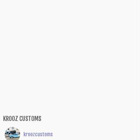
KROOZ CUSTOMS
kroozcustoms