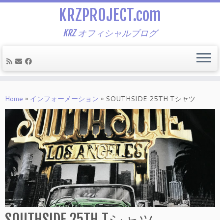
KRZPROJECT.com
KRZ オフィシャルブログ
Skip
to
Home
»
インフォーメーション
»
SOUTHSIDE 25TH Tシャツ
content
SOUTHSIDE 25TH Tシャツ