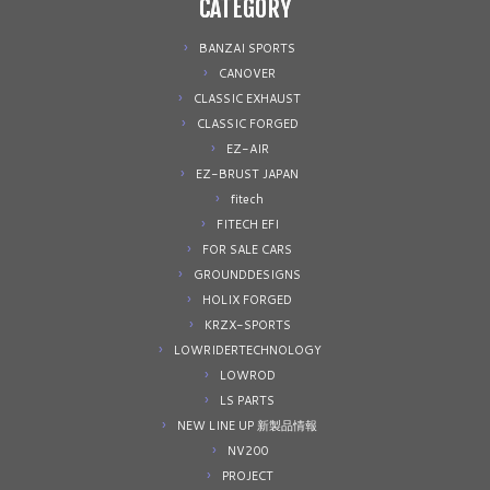
CATEGORY
BANZAI SPORTS
CANOVER
CLASSIC EXHAUST
CLASSIC FORGED
EZ-AIR
EZ-BRUST JAPAN
fitech
FITECH EFI
FOR SALE CARS
GROUNDDESIGNS
HOLIX FORGED
KRZX-SPORTS
LOWRIDERTECHNOLOGY
LOWROD
LS PARTS
NEW LINE UP 新製品情報
NV200
PROJECT