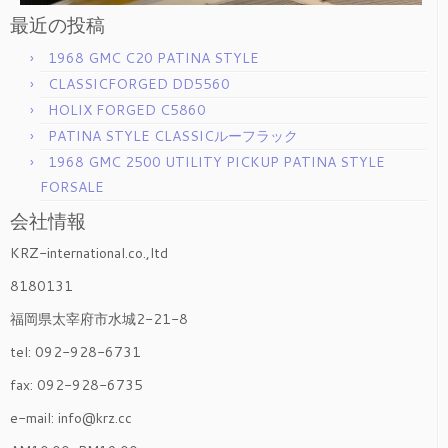
最近の投稿
1968 GMC C20 PATINA STYLE
CLASSICFORGED DD5560
HOLIX FORGED C5860
PATINA STYLE CLASSICルーフラック
1968 GMC 2500 UTILITY PICKUP PATINA STYLE
FORSALE
会社情報
KRZ-international.co.,ltd
8180131
福岡県太宰府市水城2-21-8
tel: 092-928-6731
fax: 092-928-6735
e-mail: info@krz.cc